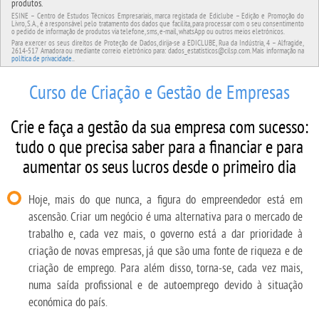
produtos.
ESINE – Centro de Estudos Técnicos Empresariais, marca registada de Ediclube – Edição e Promoção do
Livro, S.A., é a responsável pelo tratamento dos dados que facilita, para processar com o seu consentimento
o pedido de informação de produtos via telefone, sms, e-mail, whatsApp ou outros meios eletrónicos.
Para exercer os seus direitos de Proteção de Dados, dirija-se a EDICLUBE, Rua da Indústria, 4 – Alfragide,
2614-517 Amadora ou mediante correio eletrónico para: dados_estatisticos@cilsp.com. Mais informação na
política de privacidade.
.
Curso de Criação e Gestão de Empresas
Crie e faça a gestão da sua empresa com sucesso:
tudo o que precisa saber para a financiar e para
aumentar os seus lucros desde o primeiro dia
Hoje, mais do que nunca, a figura do empreendedor está em
ascensão. Criar um negócio é uma alternativa para o mercado de
trabalho e, cada vez mais, o governo está a dar prioridade à
criação de novas empresas, já que são uma fonte de riqueza e de
criação de emprego. Para além disso, torna-se, cada vez mais,
numa saída profissional e de autoemprego devido à situação
económica do país.