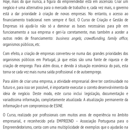
Hoje, mais do que nunca, a figura do empreendedor está em ascensão. Criar um
negócio é uma alternativa para o mercado de trabalho e, cada vez mais, o governo
está a dar prioridade à criação de novas empresas. No entanto, o acesso ao
financiamento tradicional nem sempre é fácil. O Curso de Criação e Gestão de
Empresas irá ajudá-lo não só a dominar as bases necessárias para pôr em
funcionamento a sua empresa e geri-la corretamente, mas também a aceder a
outras redes de financiamento:
business angels, crowdfunding, family office
,
organismos públicos, etc.
Com efeito, a criação de empresas converteu-se numa das grandes prioridades dos
organismos públicos em Portugal, já que estas são uma fonte de riqueza e de
criação de emprego. Para além disso, e devido à situação económica do país, esta
torna-se cada vez mais numa saída profissional e de autoemprego.
Para além de criar uma empresa, a atividade empresarial deve ter continuidade no
futuro e, para isso ser possível, é importante executar o correto desenvolvimento da
ideia de negócio. Deste modo, este curso inclui legislação, documentação e
variadíssima informação, completamente atualizada. A atualização permanente da
informação é um compromisso de ESINE.
O Curso, realizado por profissionais com muitos anos de experiência no âmbito
empresarial, e reconhecido pela EMPREEND – Associação Portuguesa para o
Empreendedorismo, conta com uma multiplicidade de exemplos que o ajudarão na